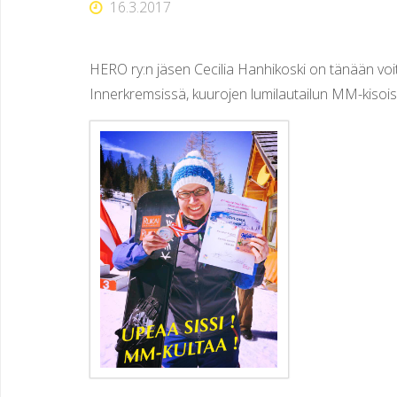
16.3.2017
O
J
HERO ry:n jäsen Cecilia Hanhikoski on tänään voit
E
N
Innerkremsissä, kuurojen lumilautailun MM-kisoi
U
R
H
E
I
L
U
S
E
U
R
A