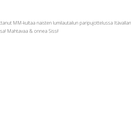
tanut MM-kultaa naisten lumilautailun paripujottelussa Itävalla
ssa! Mahtavaa & onnea Sissi!