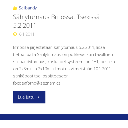
turnaus"
Salibandy
Sählyturnaus Brnossa, Tsekissä
5.2.2011
6.1.2011
Brnossa järjestetään sählyturnaus 5.2.2011, lisää
tietoa täältä Sählyturnaus on poikkeus kuin tavallinen
salibandyturnaus, koska pelisysteemi on 4+1, peliaika
on 2x8min ja 2x10min Ilmoitus viimeistään 10.1.2011
sähköpostitse, osoitteeseen:
fbcdeafbrno@seznam.cz
"Sählyturnaus
Lue juttu
Brnossa,
Tsekissä