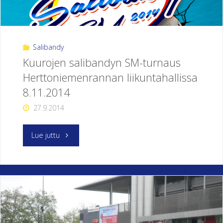
Salibandy
Kuurojen salibandyn SM-turnaus
Herttoniemenrannan liikuntahallissa
8.11.2014
27.9.2014
"Kuurojen
Lue juttu
salibandyn
SM-
turnaus
Herttoniemenrannan