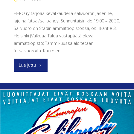
HERO ry tarjoaa kevätkaudella salivuoron jäsenille,
lajeina futsal/salibandy. Sunnuntaisin klo 19.00 – 20.30.
Salivuoro on Stadin ammattiopistossa, os. Ilkantie 3,
Helsinki (Valkeaa Taloa vastapäätä oleva
ammattiopisto) Tammikuussa aloitetaan
futsalvuoroilla. Kuurojen …
"UUSI
Lue juttu
SALIVUORO:
FUTSAL/SALIBANDY
(Kevätkausi
2017)"