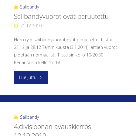
5.2.2011"
Salibandy
Salibandyvuorot ovat peruutettu
21.12.2010
Hero ry:n salibandyvuorot ovat peruutettu: Tiistai
21.12 ja 28.12 Tammikuusta (3.1.2011) lähtien vuorot
pidetään normaalisti: Tiistaisin kello 19-20.30
Perjantaisin kello 17-18
"Salibandyvuorot
Lue juttu
ovat
peruutettu"
Salibandy
4.divisioonan avauskierros
10.10.2010