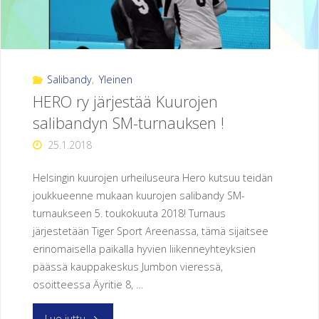
pelaajat"
Salibandy
,
Yleinen
HERO ry järjestää Kuurojen
salibandyn SM-turnauksen !
25.1.2018
Helsingin kuurojen urheiluseura Hero kutsuu teidän
joukkueenne mukaan kuurojen salibandy SM-
turnaukseen 5. toukokuuta 2018! Turnaus
järjestetään Tiger Sport Areenassa, tämä sijaitsee
erinomaisella paikalla hyvien liikenneyhteyksien
päässä kauppakeskus Jumbon vieressä,
osoitteessa Äyritie 8, …
"HERO
Lue juttu