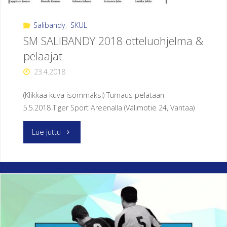
O
Salibandy
,
SKUL
R
Y
SM SALIBANDY 2018 otteluohjelma &
pelaajat
23.4.2018
(Klikkaa kuva isommaksi) Turnaus pelataan
5.5.2018 Tiger Sport Areenalla (Valimotie 24, Vantaa)
"SM
Lue juttu
SALIBANDY
2018
otteluohjelma
&