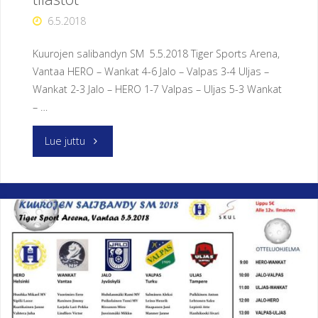
6.5.2018
E
N
U
Kuurojen salibandyn SM 5.5.2018 Tiger Sports Arena,
Vantaa HERO – Wankat 4-6 Jalo – Valpas 3-4 Uljas –
R
Wankat 2-3 Jalo – HERO 1-7 Valpas – Uljas 5-3 Wankat
– …
H
E
"Kuurojen
Lue juttu
I
L
salibandyn
U
S
SM
E
U
2018-
R
A
tilastot"
H
E
R