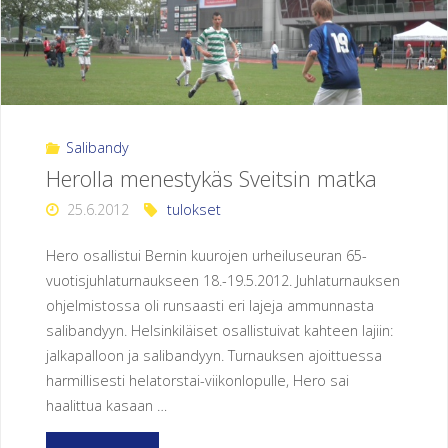
liikuntahallissa
8.11.2014"
Salibandy
Herolla menestykäs Sveitsin matka
25.6.2012
tulokset
Hero osallistui Bernin kuurojen urheiluseuran 65-
vuotisjuhlaturnaukseen 18.-19.5.2012. Juhlaturnauksen
ohjelmistossa oli runsaasti eri lajeja ammunnasta
salibandyyn. Helsinkiläiset osallistuivat kahteen lajiin:
jalkapalloon ja salibandyyn. Turnauksen ajoittuessa
harmillisesti helatorstai-viikonlopulle, Hero sai
haalittua kasaan …