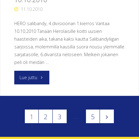
11.10.2010
HERO salibandy, 4.divisioonan 1.kierros Vantaa
10.10.2010 Tänään Herolaisille koitti uusien
haasteiden aika, takana kaksi kautta Salibandyliigan
sarjoissa, molemmilla kausilla suora nousu ylemmälle
sarjatasolle, 6.divarista neloseen. Melkein jokainen
peli oli meidän …
"4.divisioonan
Lue juttu
avauskierros
10.10.2010"
…
1
2
3
5
Artikkelien