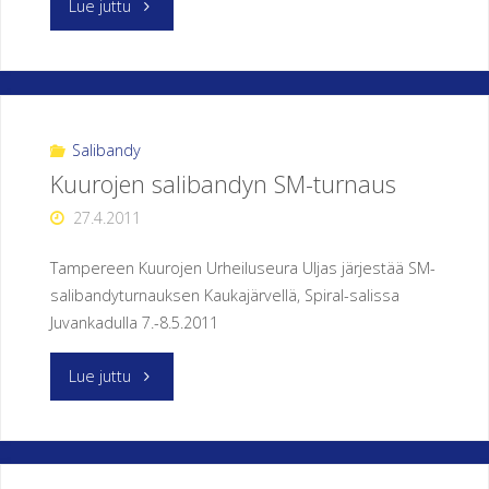
"Herolla
Lue juttu
menestykäs
Sveitsin
matka"
Salibandy
Kuurojen salibandyn SM-turnaus
27.4.2011
Tampereen Kuurojen Urheiluseura Uljas järjestää SM-
salibandyturnauksen Kaukajärvellä, Spiral-salissa
Juvankadulla 7.-8.5.2011
"Kuurojen
Lue juttu
salibandyn
SM-