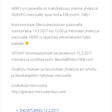
E
N
HERO ry:n jäsenillä on mahdollisuus mennä yhdessä
GOEXPO-messuille, lipun hinta 10€ (norm. 16€) !
U
Kokoonnutaan Messukeskuksen pääovella
R
sunnuntaina 19.3.2017 klo 10.00 ja mennään yhdessä
messuille, HERO ry järjestää viittomakielen tulkit
H
E
paikalle
I
L
SITOVAT ilmoittautumiset keskiviikkoon 15.3.2017
mennessä osoitteeseen: liikunta@hero1904.com
U
S
Osallistu mukaan ja tutustutaan yhdessä eri urheilu-
E
U
ja liikuntalajeihin, nähdään messuilla!
R
A
Lisätietoja messuista:
http://goexpo.messukeskus.com
H
E
R
SNOWTUBING 12.2.2017