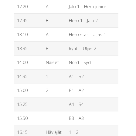
12.20
A
Jalo 1 – Hero junior
12.45
B
Hero 1 – Jalo 2
13.10
A
Hero star – Uljas 1
13.35
B
Ryhti – Uljas 2
14.00
Naiset
Nord – Syd
14.35
1
A1 – B2
15.00
2
B1 – A2
15.25
A4 – B4
15.50
B3 – A3
16.15
Häviäjät
1 – 2