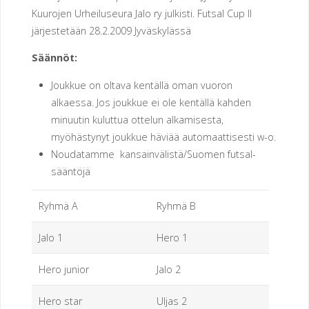
Kuurojen Urheiluseura Jalo ry julkisti. Futsal Cup II
E
N
järjestetään 28.2.2009 Jyväskylässä
U
Säännöt:
R
Joukkue on oltava kentällä oman vuoron
alkaessa. Jos joukkue ei ole kentällä kahden
H
E
minuutin kuluttua ottelun alkamisesta,
myöhästynyt joukkue häviää automaattisesti w-o.
I
L
Noudatamme kansainvälistä/Suomen futsal-
U
S
sääntöjä
E
U
Ryhmä A
Ryhmä B
R
A
Jalo 1
Hero 1
H
Hero junior
Jalo 2
E
R
Hero star
Uljas 2