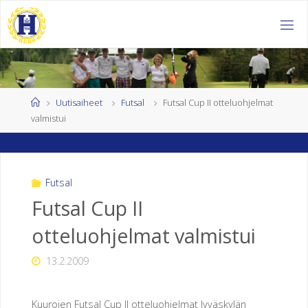
Skip
to
H
content
E
L
S
I
Home
Uutisaiheet
Futsal
Futsal Cup II otteluohjelmat
valmistui
N
G
I
N
Futsal
Futsal Cup II
K
otteluohjelmat valmistui
U
U
13.2.2009
R
O
J
Kuurojen Futsal Cup II otteluohjelmat Jyväskylän