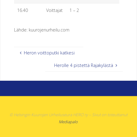
16.40
Voittajat
1 – 2
Lähde: kuurojenurheilu.com
Heron voittoputki katkesi
Herolle 4 pistettä Rajakylästä
© Helsingin Kuurojen Urheiluseura HERO ry -- Sivut on toteuttanut
Mediapalo
.