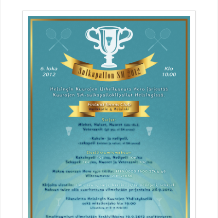
E
N
U
R
H
E
I
L
U
S
E
U
R
A
H
E
R