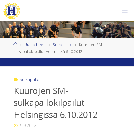
Skip
to
H
content
E
L
S
I
Home
Uutisaiheet
Sulkapallo
Kuurojen SM-
sulkapallokilpailut Helsingissä 6.10.2012
N
G
I
N
Sulkapallo
Kuurojen SM-
K
sulkapallokilpailut
U
U
Helsingissä 6.10.2012
R
9.9.2012
O
J