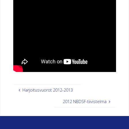
E
N
U
R
H
E
I
L
U
S
E
U
Harjoitusvuorot 2012-2013
R
A
2012 NBDSF-tiivistelmä
H
E
R