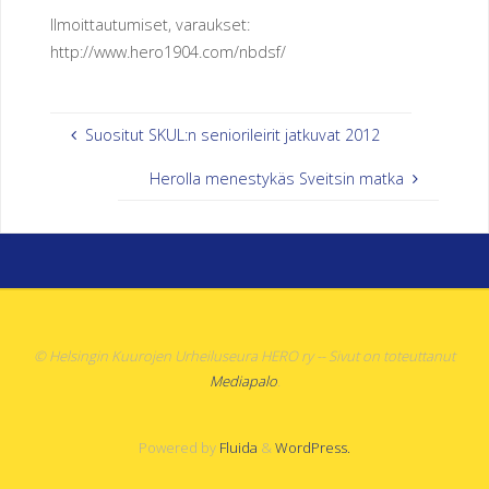
O
Ilmoittautumiset, varaukset:
http://www.hero1904.com/nbdsf/
R
Y
Suositut SKUL:n seniorileirit jatkuvat 2012
Herolla menestykäs Sveitsin matka
© Helsingin Kuurojen Urheiluseura HERO ry -- Sivut on toteuttanut
Mediapalo
.
Powered by
Fluida
&
WordPress.