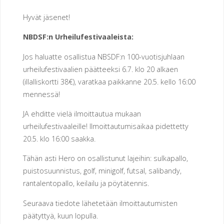
E
N
Hyvät jäsenet!
NBDSF:n Urheilufestivaaleista:
U
Jos haluatte osallistua NBSDF:n 100-vuotisjuhlaan
R
urheilufestivaalien päätteeksi 6.7. klo 20 alkaen
H
E
(illalliskortti 38€), varatkaa paikkanne 20.5. kello 16:00
mennessä!
I
L
JA ehditte vielä ilmoittautua mukaan
U
S
urheilufestivaaleille! Ilmoittautumisaikaa pidettetty
20.5. klo 16:00 saakka.
E
U
Tähän asti Hero on osallistunut lajeihin: sulkapallo,
R
A
puistosuunnistus, golf, minigolf, futsal, salibandy,
rantalentopallo, keilailu ja pöytätennis.
H
Seuraava tiedote lähetetään ilmoittautumisten
E
R
päätyttyä, kuun lopulla.