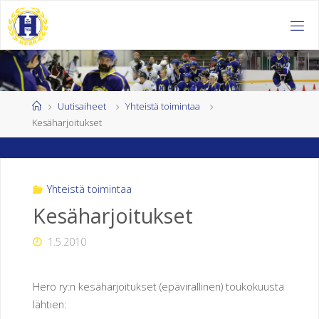
Skip
to
H
content
E
L
S
I
Home
Uutisaiheet
Yhteistä toimintaa
Kesäharjoitukset
N
G
I
N
Yhteistä toimintaa
Kesäharjoitukset
K
1.5.2010
U
U
R
Hero ry:n kesäharjoitukset (epävirallinen) toukokuusta
lähtien:
O
J