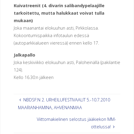
Kuivatreenit (4. divarin salibandypelaajille
E
N
tarkoitettu, mutta halukkaat voivat tulla
mukaan)
U
Joka maanantai elokuuhun asti, Pirkkolassa.
R
Kokoontumispaikka infotaulun edessä
(autoparkkialueen vieressä) ennen kello 17.
H
E
Jalkapallo
I
L
Joka keskiviikko elokuuhun asti, Paloheinällä (pakilantie
124).
U
S
Kello 16.30:n jälkeen
E
U
R
A
NBDSF:N 2. URHEILUFESTIVAALIT 5.-10.7.2010
MAARIANHAMINA, AHVENANMAA
H
Viittomakielinen selostus jääkiekon MM-
E
R
ottelussa!