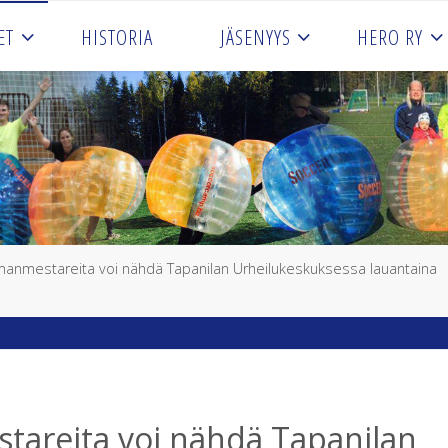
ET
HISTORIA
JÄSENYYS
HERO RY
manmestareita voi nähdä Tapanilan Urheilukeskuksessa lauantaina
tareita voi nähdä Tapanilan