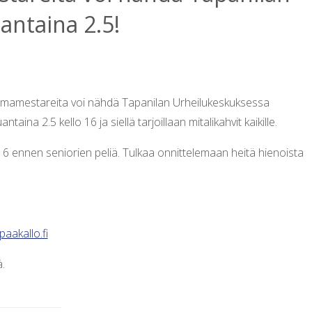
antaina 2.5!
mamestareita voi nähdä Tapanilan Urheilukeskuksessa
na 2.5 kello 16 ja siellä tarjoillaan mitalikahvit kaikille.
16 ennen seniorien peliä. Tulkaa onnittelemaan heitä hienoista
aakallo.fi
.