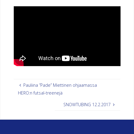
E
N
U
R
H
E
I
L
U
S
Pauliina ”Pade” Miettinen ohjaamassa
E
U
HERO:n futsal-treenejä
R
A
SNOWTUBING 12.2.2017
H
E
R