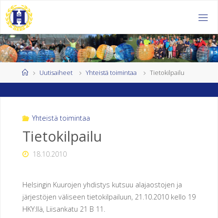
Skip
to
H
content
E
L
S
I
Home
Uutisaiheet
Yhteistä toimintaa
Tietokilpailu
N
G
I
Yhteistä toimintaa
N
Tietokilpailu
K
18.10.2010
U
U
Helsingin Kuurojen yhdistys kutsuu alajaostojen ja
R
järjestöjen väliseen tietokilpailuun, 21.10.2010 kello 19
HKY:llä, Liisankatu 21 B 11.
O
J