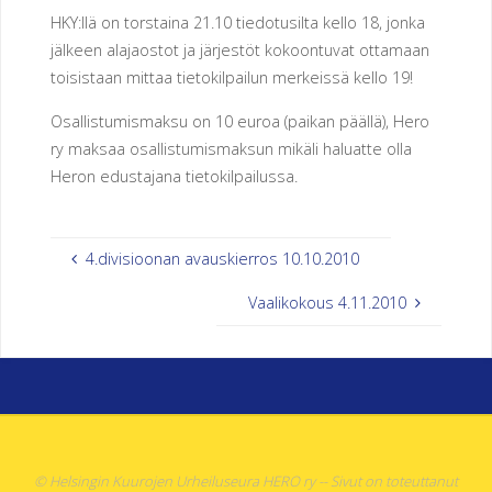
HKY:llä on torstaina 21.10 tiedotusilta kello 18, jonka
E
N
jälkeen alajaostot ja järjestöt kokoontuvat ottamaan
toisistaan mittaa tietokilpailun merkeissä kello 19!
U
Osallistumismaksu on 10 euroa (paikan päällä), Hero
R
ry maksaa osallistumismaksun mikäli haluatte olla
H
E
Heron edustajana tietokilpailussa.
I
L
4.divisioonan avauskierros 10.10.2010
U
S
Vaalikokous 4.11.2010
E
U
R
A
H
E
R
© Helsingin Kuurojen Urheiluseura HERO ry -- Sivut on toteuttanut