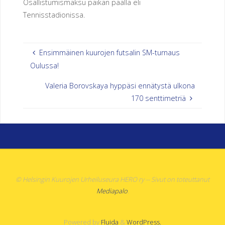
Osallistumismaksu paikan päällä eli
O
Tennisstadionissa.
R
Y
Ensimmäinen kuurojen futsalin SM-turnaus
Oulussa!
Valeria Borovskaya hyppäsi ennätystä ulkona
170 senttimetriä
© Helsingin Kuurojen Urheiluseura HERO ry -- Sivut on toteuttanut
Mediapalo
.
Powered by
Fluida
&
WordPress.