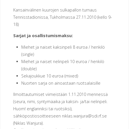
E
N
Kansainvälinen kuurojen sulkapallon turnaus
Tennisstadionissa, Tukholmassa 27.11.2010 (kello 9-
U
18)
R
Sarjat ja osallistumismaksu:
H
E
Miehet ja naiset kaksinpeli 8 euroa / henkilö
(single)
I
L
Miehet ja naiset nelinpeli 10 euroa / henkilö
(double)
U
S
Sekajoukkue 10 euroa (mixed)
Nuorten sarja on ainoastaan ruotsalaisille
E
U
Ilmoittautumiset viimeistään 1.11.2010 mennessä
R
A
(seura, nimi, syntymäaika ja kaksin- ja/tai nelinpeli.
H
Huom! englanniksi tai ruotsiksi),
sähköpostiosoitteeseen niklas.wanjura@sdi.rf.se
E
R
(Niklas Wanjura).