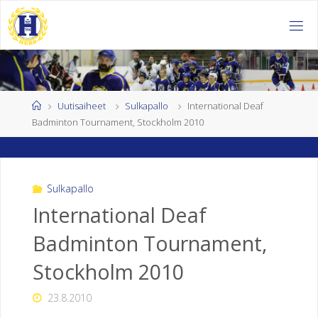
Skip
to
H
content
E
L
S
I
Home
Uutisaiheet
Sulkapallo
International Deaf
Badminton Tournament, Stockholm 2010
N
G
I
N
Sulkapallo
International Deaf
K
Badminton Tournament,
U
U
Stockholm 2010
R
23.8.2010
O
J