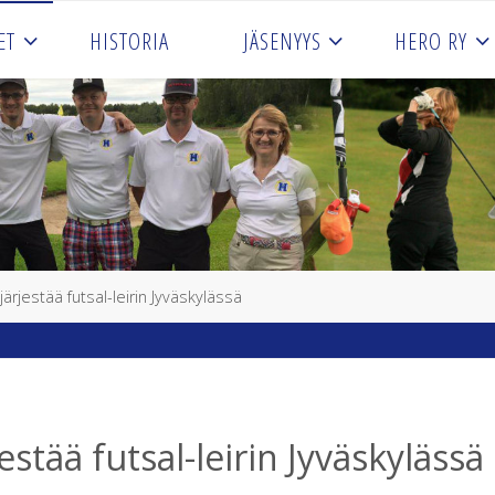
ET
HISTORIA
JÄSENYYS
HERO RY
järjestää futsal-leirin Jyväskylässä
estää futsal-leirin Jyväskylässä