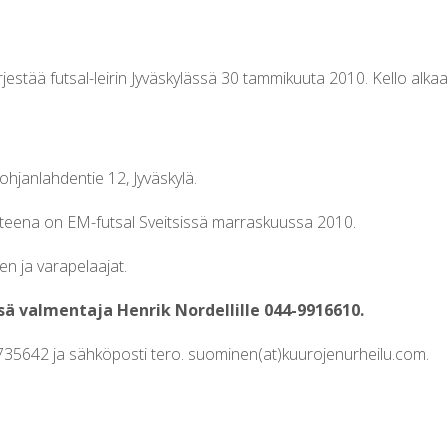
rjestää futsal-leirin Jyväskylässä 30 tammikuuta 2010. Kello alkaa
ohjanlahdentie 12, Jyväskylä.
voitteena on EM-futsal Sveitsissä marraskuussa 2010.
n ja varapelaajat.
ä valmentaja Henrik Nordellille 044-9916610.
6735642 ja sähköposti tero. suominen(at)kuurojenurheilu.com.