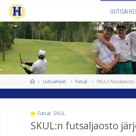
Skip
UUTISAIHE
to
H
content
E
L
S
I
N
G
I
Home
Uutisaiheet
Futsal
SKUL:n futsaljaosto 
N
K
Futsal
,
SKUL
U
U
SKUL:n futsaljaosto järj
R