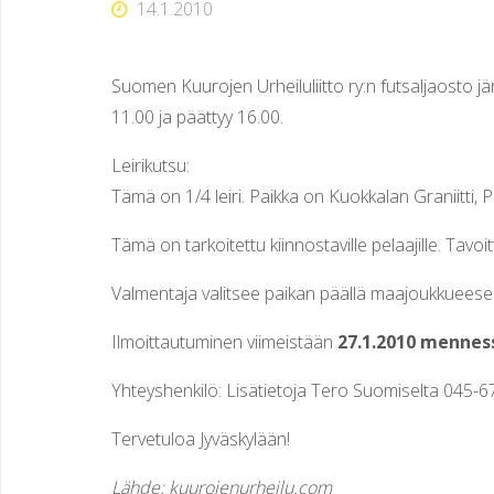
14.1.2010
O
J
Suomen Kuurojen Urheiluliitto ry:n futsaljaosto jä
E
N
11.00 ja päättyy 16.00.
U
Leirikutsu:
Tämä on 1/4 leiri. Paikka on Kuokkalan Graniitti, P
R
Tämä on tarkoitettu kiinnostaville pelaajille. Ta
H
E
Valmentaja valitsee paikan päällä maajoukkueesee
I
L
Ilmoittautuminen viimeistään
27.1.2010 menness
U
S
Yhteyshenkilö: Lisätietoja Tero Suomiselta 045-
E
U
Tervetuloa Jyväskylään!
R
A
Lähde: kuurojenurheilu.com