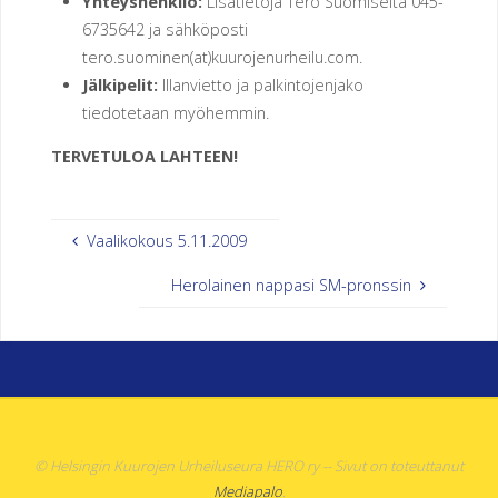
Yhteyshenkilö:
Lisätietoja Tero Suomiselta 045-
O
6735642 ja sähköposti
tero.suominen(at)kuurojenurheilu.com.
R
Y
Jälkipelit:
Illanvietto ja palkintojenjako
tiedotetaan myöhemmin.
TERVETULOA LAHTEEN!
Vaalikokous 5.11.2009
Herolainen nappasi SM-pronssin
© Helsingin Kuurojen Urheiluseura HERO ry -- Sivut on toteuttanut
Mediapalo
.