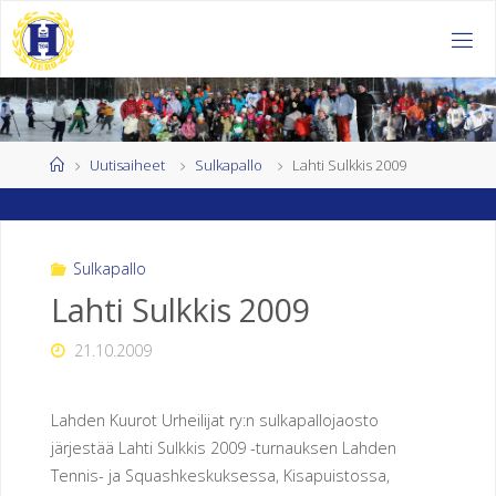
Skip
to
H
content
E
L
S
I
Home
Uutisaiheet
Sulkapallo
Lahti Sulkkis 2009
N
G
I
Sulkapallo
N
Lahti Sulkkis 2009
K
21.10.2009
U
U
Lahden Kuurot Urheilijat ry:n sulkapallojaosto
R
järjestää Lahti Sulkkis 2009 -turnauksen Lahden
Tennis- ja Squashkeskuksessa, Kisapuistossa,
O
J