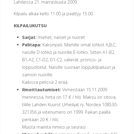
Lahdessa 21. marraskuuta 2009.
E
N
Kilpailu alkaa kello 11.00 ja päättyy 15.00.
U
KILPAILUKUTSU
R
Sarjat:
miehet, naiset ja nuoret
Pelitapa:
Kaksinpeli. Miehille omat lohkot A,B,C,
H
E
naisille D-lohko ja nuorille E-lohko. Sitten A1-B2,
B1-A2, C1-D2, D1-C2, välierät, pronssi- ja
I
L
loppuottelut. Naisille suoraan loppukilpailuun ja
U
S
samoin nuorille.
Kaikissa pelissä 2 erää.
E
U
Ilmoittautumiset:
Viimeistään 15.11.2009
mennessä, hinta on 17 € / hlö. Maksu on sitova,
R
A
tilille Lahden Kuurot Urheilijat ry, Nordea 108530-
321356 ja viitenumero on 1999. Paikan päällä
H
peritään 20 € / hlö.
E
R
Muista mainita nimesi ja seurasi.