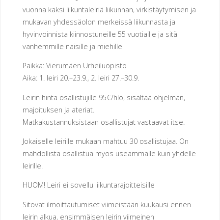
vuonna kaksi liikuntaleiriä liikunnan, virkistäytymisen ja
E
N
mukavan yhdessäolon merkeissä liikunnasta ja
hyvinvoinnista kiinnostuneille 55 vuotiaille ja sitä
U
vanhemmille naisille ja miehille
R
Paikka: Vierumäen Urheiluopisto
Aika: 1. leiri 20.–23.9., 2. leiri 27.–30.9.
H
E
Leirin hinta osallistujille 95€/hlö, sisältää ohjelman,
I
L
majoituksen ja ateriat.
U
S
Matkakustannuksistaan osallistujat vastaavat itse.
Jokaiselle leirille mukaan mahtuu 30 osallistujaa. On
E
U
mahdollista osallistua myös useammalle kuin yhdelle
R
A
leirille.
H
HUOM! Leiri ei sovellu liikuntarajoitteisille
Sitovat ilmoittautumiset viimeistään kuukausi ennen
E
R
leirin alkua, ensimmäisen leirin viimeinen