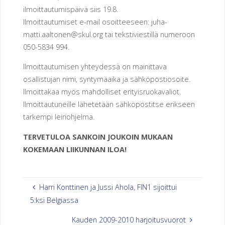
O
ilmoittautumispäivä siis 19.8.
Ilmoittautumiset e-mail osoitteeseen: juha-
R
Y
matti.aaltonen@skul.org tai tekstiviestillä numeroon
050-5834 994.
Ilmoittautumisen yhteydessä on mainittava
osallistujan nimi, syntymäaika ja sähköpostiosoite.
Ilmoittakaa myös mahdolliset erityisruokavaliot.
Ilmoittautuneille lähetetään sähköpostitse erikseen
tarkempi leiriohjelma.
TERVETULOA SANKOIN JOUKOIN MUKAAN
KOKEMAAN LIIKUNNAN ILOA!
Harri Konttinen ja Jussi Ahola, FIN1 sijoittui
5:ksi Belgiassa
Kauden 2009-2010 harjoitusvuorot