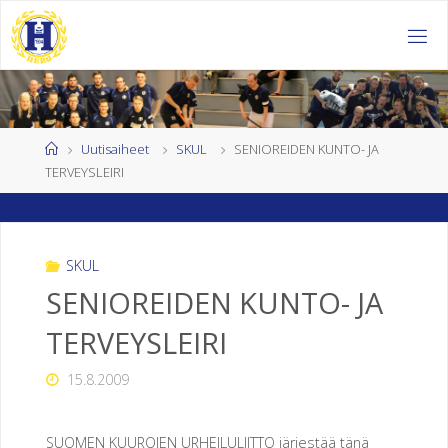
Skip
to
H
content
E
L
S
I
Home
Uutisaiheet
SKUL
SENIOREIDEN KUNTO- JA
TERVEYSLEIRI
N
G
I
N
SKUL
SENIOREIDEN KUNTO- JA
K
TERVEYSLEIRI
U
U
15.8.2009
R
O
J
SUOMEN KUUROJEN URHEILULIITTO järjestää tänä