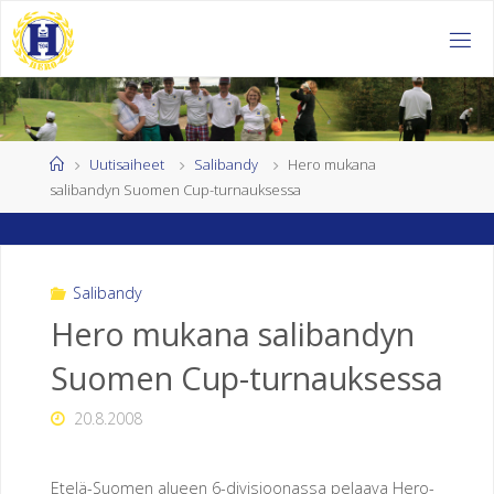
Skip
to
H
content
E
L
S
I
Home
Uutisaiheet
Salibandy
Hero mukana
salibandyn Suomen Cup-turnauksessa
N
G
I
N
Salibandy
Hero mukana salibandyn
K
Suomen Cup-turnauksessa
U
U
20.8.2008
R
O
J
Etelä-Suomen alueen 6-divisioonassa pelaava Hero-