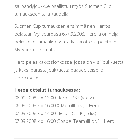
salibandyjoukkue osallistuu myös Suomen Cup-
E
N
turnaukseen tällä kaudella.
U
Suomen Cup-turnauksen ensimmäinen kierros
pelataan Myllypurossa 6.-7.9.2008. Herolla on neljä
R
peliä koko turnauksessa ja kaikki ottelut pelataan
Myllypuro 1-kentällä.
H
E
Hero pelaa kakkoslohkossa, jossa on viisi joukkuetta
I
L
ja kaksi parasta joukkuetta pääsee toiselle
U
S
kierrokselle.
Heron ottelut turnauksessa:
E
U
06.09.2008 klo 13:00 Hero – PSB (V-div.)
R
A
06.09.2008 klo 16:00 X-Men (III-div.) – Hero
07.09.2008 klo 14:00 Hero – GrIFK (II-div.)
H
07.09.2008 klo 16:00 Gospel Team (III-div.) – Hero
E
R