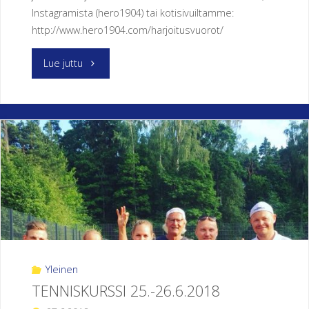
Instagramista (hero1904) tai kotisivuiltamme:
http://www.hero1904.com/harjoitusvuorot/
"HERO
Lue juttu
ry:n
liikuntavuorot
kaudelle
2018-
2019
on
Yleinen
julkaistu!"
TENNISKURSSI 25.-26.6.2018