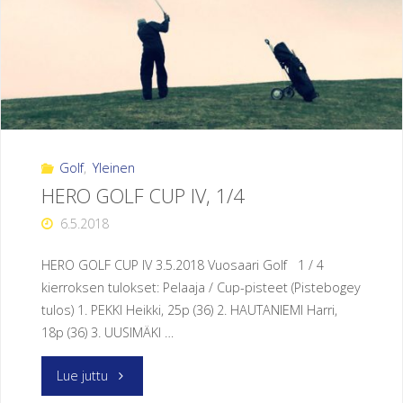
9.6.2018
!"
Golf
,
Yleinen
HERO GOLF CUP IV, 1/4
6.5.2018
HERO GOLF CUP IV 3.5.2018 Vuosaari Golf 1 / 4
kierroksen tulokset: Pelaaja / Cup-pisteet (Pistebogey
tulos) 1. PEKKI Heikki, 25p (36) 2. HAUTANIEMI Harri,
18p (36) 3. UUSIMÄKI …
"HERO
Lue juttu