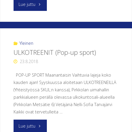
"CURLING"
Lue juttu
Yleinen
ULKOTREENIT (Pop-up sport)
23.8.2018
POP-UP SPORT Maanantaisin Vaihtuvia lajeja koko
kauden ajan! Syyskuussa aloitetaan ULKOTREENEILLÄ
(Yhteistyössä SKUL:n kanssa), Pirkkolan uimahallin
parkkialueen perällä olevassa ulkokuntosali-alueella
(Pirkkolan Metsätie 6) Vetäjänä Nelli-Sofia Tarvajärvi
Kaikki ovat tervetulleita …
"ULKOTREENIT
Lue juttu