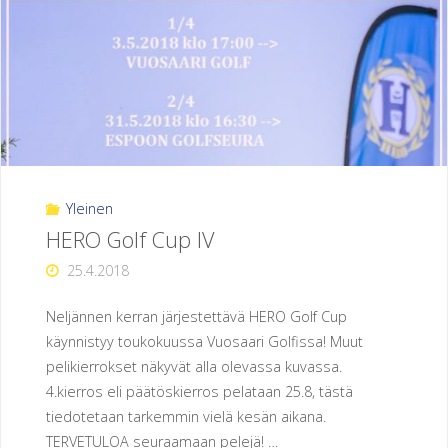
Yleinen
HERO Golf Cup IV
25.4.2018
Neljännen kerran järjestettävä HERO Golf Cup
käynnistyy toukokuussa Vuosaari Golfissa! Muut
pelikierrokset näkyvät alla olevassa kuvassa.
4.kierros eli päätöskierros pelataan 25.8, tästä
tiedotetaan tarkemmin vielä kesän aikana.
TERVETULOA seuraamaan pelejä! …