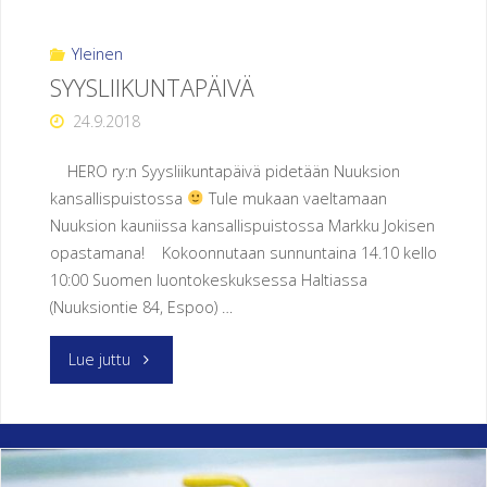
pikkujoulut
O
marraskuussa!"
Yleinen
R
Y
SYYSLIIKUNTAPÄIVÄ
24.9.2018
HERO ry:n Syysliikuntapäivä pidetään Nuuksion
kansallispuistossa
Tule mukaan vaeltamaan
Nuuksion kauniissa kansallispuistossa Markku Jokisen
opastamana! Kokoonnutaan sunnuntaina 14.10 kello
10:00 Suomen luontokeskuksessa Haltiassa
(Nuuksiontie 84, Espoo) …
"SYYSLIIKUNTAPÄIVÄ"
Lue juttu