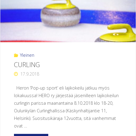
Yleinen
CURLING
17.9.2018
Heron ’Pop-up sport’ eli lajikokeilu jatkuu myös
lokakuussa! HERO ry järjestää jäsenilleen lajikokeilun
curlingin parissa maanantaina 8.10.2018 klo 18-20,
Oulunkylän Curlinghallissa (Käskynhaltijantie 11,
Helsinki). Suositusikäraja 12vuotta, sitä vanhemmat
ovat …