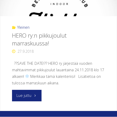
E
N
U
Yleinen
R
HERO ry:n pikkujoulut
H
E
marraskuussa!
27.9.2018
I
L
??SAVE THE DATE!?? HERO ry järjestää vuoden
U
S
mahtavimmat pikkujoulut lauantaina 24.11.2018 klo 17
E
U
alkaen!
Merkkaa tämä kalenteriisi! Lisätietoa on
tulossa marraskuun aikana.
R
A
"HERO
Lue juttu
H
ry:n
E
R