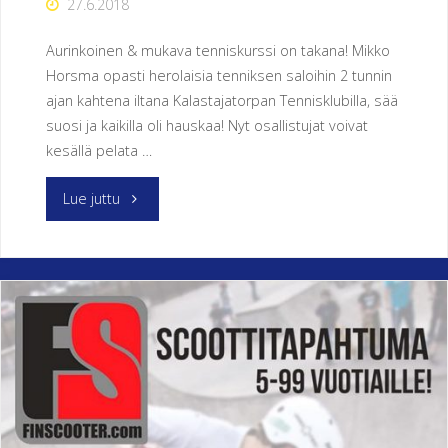
27.6.2018
Aurinkoinen & mukava tenniskurssi on takana! Mikko
Horsma opasti herolaisia tenniksen saloihin 2 tunnin
ajan kahtena iltana Kalastajatorpan Tennisklubilla, sää
suosi ja kaikilla oli hauskaa! Nyt osallistujat voivat
kesällä pelata …
"TENNISKURSSI
Lue juttu
25.-26.6.2018"