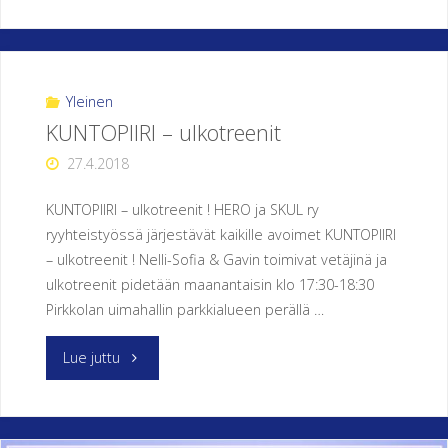
GOLF
CUP
IV,
Yleinen
KUNTOPIIRI – ulkotreenit
1/4"
27.4.2018
KUNTOPIIRI – ulkotreenit ! HERO ja SKUL ry
ryyhteistyössä järjestävät kaikille avoimet KUNTOPIIRI
– ulkotreenit ! Nelli-Sofia & Gavin toimivat vetäjinä ja
ulkotreenit pidetään maanantaisin klo 17:30-18:30
Pirkkolan uimahallin parkkialueen perällä …
"KUNTOPIIRI
Lue juttu
–
ulkotreenit"